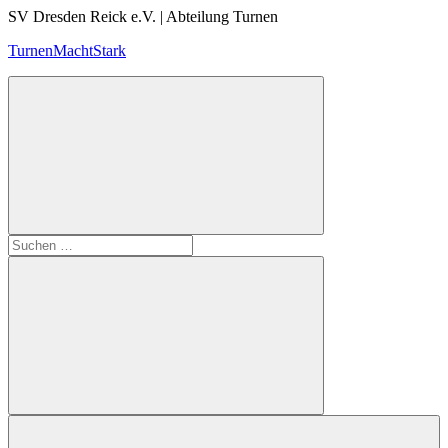
Zum
SV Dresden Reick e.V. | Abteilung Turnen
Inhalt
TurnenMachtStark
springen
Suchen
nach:
Suchen