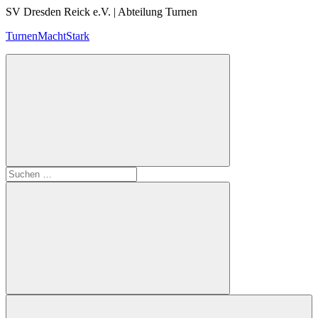
Zum
SV Dresden Reick e.V. | Abteilung Turnen
Inhalt
TurnenMachtStark
springen
Suchen
nach:
Suchen