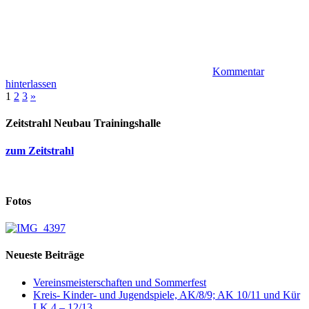
Kommentar
hinterlassen
Seitennummerierung
Nächste
1
2
3
»
Beiträge
der
Zeitstrahl Neubau Trainingshalle
Beiträge
zum Zeitstrahl
Fotos
Neueste Beiträge
Vereinsmeisterschaften und Sommerfest
Kreis- Kinder- und Jugendspiele, AK/8/9; AK 10/11 und Kür
LK 4 – 12/13