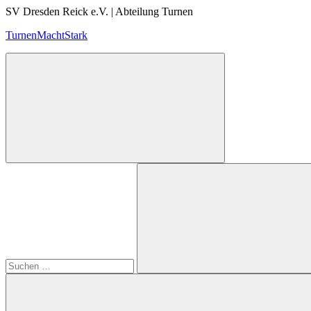
Zum
SV Dresden Reick e.V. | Abteilung Turnen
Inhalt
TurnenMachtStark
springen
Suchen
nach:
Suchen