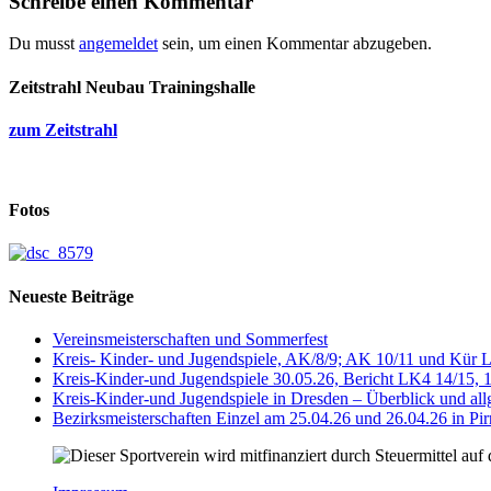
Schreibe einen Kommentar
Du musst
angemeldet
sein, um einen Kommentar abzugeben.
Zeitstrahl Neubau Trainingshalle
zum Zeitstrahl
Fotos
Neueste Beiträge
Vereinsmeisterschaften und Sommerfest
Kreis- Kinder- und Jugendspiele, AK/8/9; AK 10/11 und Kür 
Kreis-Kinder-und Jugendspiele 30.05.26, Bericht LK4 14/15, 
Kreis-Kinder-und Jugendspiele in Dresden – Überblick und al
Bezirksmeisterschaften Einzel am 25.04.26 und 26.04.26 in Pir