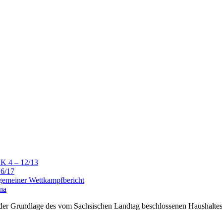
LK 4 – 12/13
16/17
lgemeiner Wettkampfbericht
na