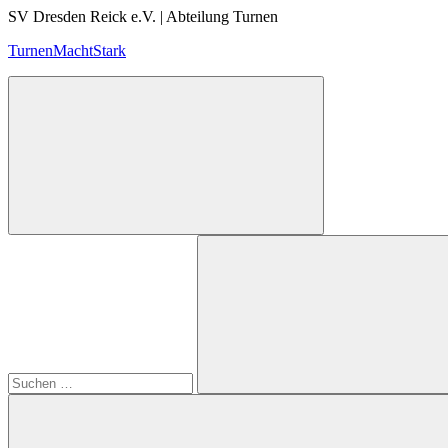
Zum
SV Dresden Reick e.V. | Abteilung Turnen
Inhalt
TurnenMachtStark
springen
Suchen
nach:
Suchen