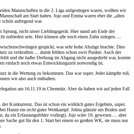
iden Mannschaften in die 2. Liga aufgestiegen waren, wollten wir
e Mannschaft am Start hatten. Jojo und Emma waren eher die „alten
z schön aufregend war.
m Sprung, nicht unser Lieblingsgerät. Hier stand am Ende der
cht zufrieden sein. Hier können alle noch einen Zahn zulegen….
Zwischenschwüngen gespickt, was sehr hohe Abzüge brachte. Dies
Sturz zu verkraften…. damit fehlten schon zwei Punkte. Auch der
h fehlt und die halbe Drehung im Abgang nicht ausgedreht war, konnte
en einfach noch etwas Entwicklungszeit notwendig ist.
turz in die Wertung zu bekommen. Das war super. Jeder kämpfte toll,
nnen wir also auch mithalten.
Relegation am 16.11.19 in Chemnitz. Aber da haben wir auf jeden Fall
der Konkurrenz. Das ist schon ein wirklich gutes Ergebnis, super.
 bei Hanni ein recht guter Wettkampf. Jolina glänzte am Boden und
n, da ein Erfassungsfehler vorliegt). Jojo wäre 19. gewesen…. aber
hre Sache gut für den 1. Start bei einem so großen WK, sie muss nur
.