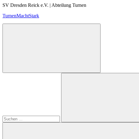
Zum
SV Dresden Reick e.V. | Abteilung Turnen
Inhalt
TurnenMachtStark
springen
Suchen
nach:
Suchen