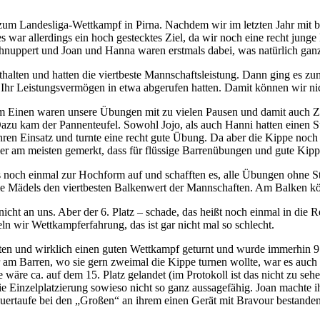
um Landesliga-Wettkampf in Pirna. Nachdem wir im letzten Jahr mit be
 war allerdings ein hoch gestecktes Ziel, da wir noch eine recht jung
chnuppert und Joan und Hanna waren erstmals dabei, was natürlich gan
halten und hatten die viertbeste Mannschaftsleistung. Dann ging es zu
 Ihr Leistungsvermögen in etwa abgerufen hatten. Damit können wir ni
um Einen waren unsere Übungen mit zu vielen Pausen und damit auch 
. Dazu kam der Pannenteufel. Sowohl Jojo, als auch Hanni hatten einen 
ihren Einsatz und turnte eine recht gute Übung. Da aber die Kippe noc
r am meisten gemerkt, dass für flüssige Barrenübungen und gute Kipp
s noch einmal zur Hochform auf und schafften es, alle Übungen ohne S
die Mädels den viertbesten Balkenwert der Mannschaften. Am Balken kö
cht an uns. Aber der 6. Platz – schade, das heißt noch einmal in die 
n wir Wettkampferfahrung, das ist gar nicht mal so schlecht.
en und wirklich einen guten Wettkampf geturnt und wurde immerhin 9. 
 am Barren, wo sie gern zweimal die Kippe turnen wollte, war es auch
äre ca. auf dem 15. Platz gelandet (im Protokoll ist das nicht zu sehe
die Einzelplatzierung sowieso nicht so ganz aussagefähig. Joan machte i
ertaufe bei den „Großen“ an ihrem einen Gerät mit Bravour bestanden