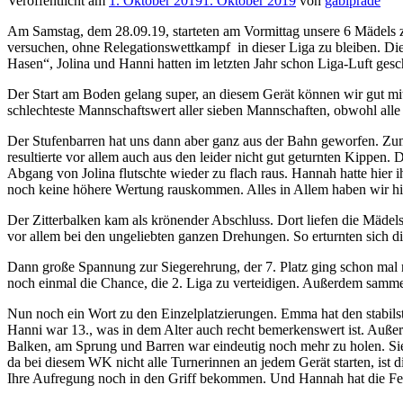
Veröffentlicht am
1. Oktober 2019
1. Oktober 2019
von
gabiprade
Am Samstag, dem 28.09.19, starteten am Vormittag unsere 6 Mädels z
versuchen, ohne Relegationswettkampf in dieser Liga zu bleiben. Dies
Hasen“, Jolina und Hanni hatten im letzten Jahr schon Liga-Luft ges
Der Start am Boden gelang super, an diesem Gerät können wir gut mit
schlechteste Mannschaftswert aller sieben Mannschaften, obwohl alle
Der Stufenbarren hat uns dann aber ganz aus der Bahn geworfen. Z
resultierte vor allem auch aus den leider nicht gut geturnten Kippen
Abgang von Jolina flutschte wieder zu flach raus. Hannah hatte hier 
noch keine höhere Wertung rauskommen. Alles in Allem haben wir hie
Der Zitterbalken kam als krönender Abschluss. Dort liefen die Mädel
vor allem bei den ungeliebten ganzen Drehungen. So erturnten sich 
Dann große Spannung zur Siegerehrung, der 7. Platz ging schon mal ni
noch einmal die Chance, die 2. Liga zu verteidigen. Außerdem sammel
Nun noch ein Wort zu den Einzelplatzierungen. Emma hat den stabilst
Hanni war 13., was in dem Alter auch recht bemerkenswert ist. Außer
Balken, am Sprung und Barren war eindeutig noch mehr zu holen. Sie w
da bei diesem WK nicht alle Turnerinnen an jedem Gerät starten, ist 
Ihre Aufregung noch in den Griff bekommen. Und Hannah hat die Feu