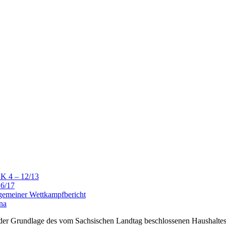
LK 4 – 12/13
16/17
lgemeiner Wettkampfbericht
na