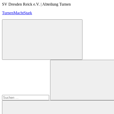
Zum
SV Dresden Reick e.V. | Abteilung Turnen
Inhalt
TurnenMachtStark
springen
Suchen
nach:
Suchen