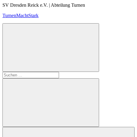
Zum
SV Dresden Reick e.V. | Abteilung Turnen
Inhalt
TurnenMachtStark
springen
Suchen
nach:
Suchen