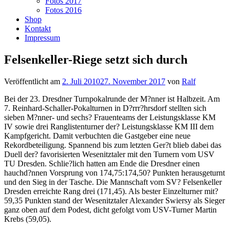
Fotos 2017
Fotos 2016
Shop
Kontakt
Impressum
Felsenkeller-Riege setzt sich durch
Veröffentlicht am
2. Juli 2010
27. November 2017
von
Ralf
Bei der 23. Dresdner Turnpokalrunde der M?nner ist Halbzeit. Am
7. Reinhard-Schaller-Pokalturnen in D?rrr?hrsdorf stellten sich
sieben M?nner- und sechs? Frauenteams der Leistungsklasse KM
IV sowie drei Ranglistenturner der? Leistungsklasse KM III dem
Kampfgericht. Damit verbuchten die Gastgeber eine neue
Rekordbeteiligung. Spannend bis zum letzten Ger?t blieb dabei das
Duell der? favorisierten Wesenitztaler mit den Turnern vom USV
TU Dresden. Schlie?lich hatten am Ende die Dresdner einen
hauchd?nnen Vorsprung von 174,75:174,50? Punkten herausgeturnt
und den Sieg in der Tasche. Die Mannschaft vom SV? Felsenkeller
Dresden erreichte Rang drei (171,45). Als bester Einzelturner mit?
59,35 Punkten stand der Wesenitztaler Alexander Swiersy als Sieger
ganz oben auf dem Podest, dicht gefolgt vom USV-Turner Martin
Krebs (59,05).