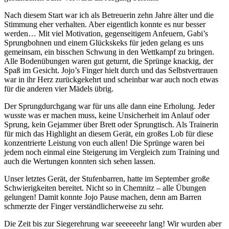
Nach diesem Start war ich als Betreuerin zehn Jahre älter und die
Stimmung eher verhalten. Aber eigentlich konnte es nur besser
werden… Mit viel Motivation, gegenseitigem Anfeuern, Gabi’s
Sprungbohnen und einem Glückskeks für jeden gelang es uns
gemeinsam, ein bisschen Schwung in den Wettkampf zu bringen.
Alle Bodenübungen waren gut geturnt, die Sprünge knackig, der
Spaß im Gesicht. Jojo’s Finger hielt durch und das Selbstvertrauen
war in ihr Herz zurückgekehrt und scheinbar war auch noch etwas
für die anderen vier Mädels übrig.
Der Sprungdurchgang war für uns alle dann eine Erholung. Jeder
wusste was er machen muss, keine Unsicherheit im Anlauf oder
Sprung, kein Gejammer über Brett oder Sprungtisch. Als Trainerin
für mich das Highlight an diesem Gerät, ein großes Lob für diese
konzentrierte Leistung von euch allen! Die Sprünge waren bei
jedem noch einmal eine Steigerung im Vergleich zum Training und
auch die Wertungen konnten sich sehen lassen.
Unser letztes Gerät, der Stufenbarren, hatte im September große
Schwierigkeiten bereitet. Nicht so in Chemnitz – alle Übungen
gelungen! Damit konnte Jojo Pause machen, denn am Barren
schmerzte der Finger verständlicherweise zu sehr.
Die Zeit bis zur Siegerehrung war seeeeeehr lang! Wir wurden aber