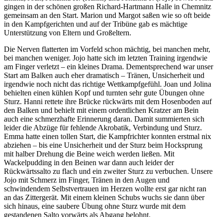
gingen in der schönen großen Richard-Hartmann Halle in Chemnitz
gemeinsam an den Start. Marion und Margot saßen wie so oft beide
in den Kampfgerichten und auf der Tribüne gab es mächtige
Unterstützung von Eltern und Großeltern.
Die Nerven flatterten im Vorfeld schon mächtig, bei manchen mehr,
bei manchen weniger. Jojo hatte sich im letzten Training irgendwie
am Finger verletzt – ein kleines Drama. Dementsprechend war unser
Start am Balken auch eher dramatisch – Tränen, Unsicherheit und
irgendwie noch nicht das richtige Wettkampfgefühl. Joan und Jolina
behielten einen kühlen Kopf und turnten sehr gute Übungen ohne
Sturz. Hanni rettete ihre Brücke rückwärts mit dem Hosenboden auf
den Balken und behielt mit einem ordentlichen Kratzer am Bein
auch eine schmerzhafte Erinnerung daran. Damit summierten sich
leider die Abzüge für fehlende Akrobatik, Verbindung und Sturz.
Emma hatte einen tollen Start, die Kampfrichter konnten erstmal nix
abziehen – bis eine Unsicherheit und der Sturz beim Hocksprung
mit halber Drehung die Beine weich werden ließen. Mit
Wackelpudding in den Beinen war dann auch leider der
Rückwärtssalto zu flach und ein zweiter Sturz zu verbuchen. Unsere
Jojo mit Schmerz im Finger, Tränen in den Augen und
schwindendem Selbstvertrauen im Herzen wollte erst gar nicht ran
an das Zittergerät. Mit einem kleinen Schubs wuchs sie dann über
sich hinaus, eine saubere Übung ohne Sturz wurde mit dem
gestandenen Salto vorwärts als Abgang belohnt.