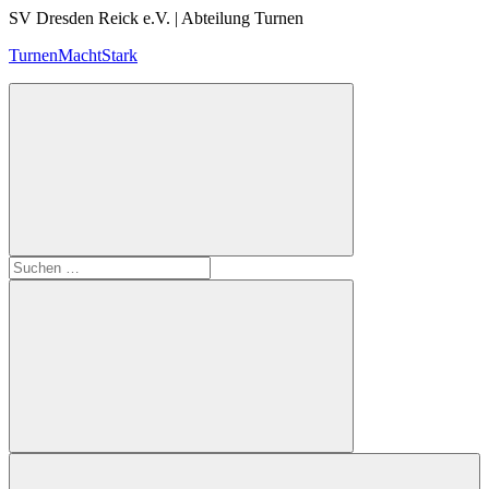
Zum
SV Dresden Reick e.V. | Abteilung Turnen
Inhalt
TurnenMachtStark
springen
Suchen
nach:
Suchen