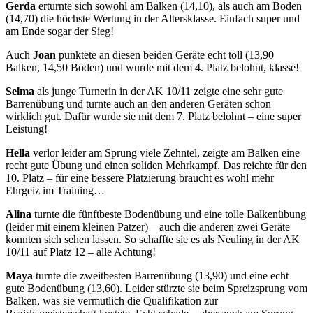
Gerda
erturnte sich sowohl am Balken (14,10), als auch am Boden
(14,70) die höchste Wertung in der Altersklasse. Einfach super und
am Ende sogar der Sieg!
Auch
Joan
punktete an diesen beiden Geräte echt toll (13,90
Balken, 14,50 Boden) und wurde mit dem 4. Platz belohnt, klasse!
Selma
als junge Turnerin in der AK 10/11 zeigte eine sehr gute
Barrenübung und turnte auch an den anderen Geräten schon
wirklich gut. Dafür wurde sie mit dem 7. Platz belohnt – eine super
Leistung!
Hella
verlor leider am Sprung viele Zehntel, zeigte am Balken eine
recht gute Übung und einen soliden Mehrkampf. Das reichte für den
10. Platz – für eine bessere Platzierung braucht es wohl mehr
Ehrgeiz im Training…
Alina
turnte die fünftbeste Bodenübung und eine tolle Balkenübung
(leider mit einem kleinen Patzer) – auch die anderen zwei Geräte
konnten sich sehen lassen. So schaffte sie es als Neuling in der AK
10/11 auf Platz 12 – alle Achtung!
Maya
turnte die zweitbesten Barrenübung (13,90) und eine echt
gute Bodenübung (13,60). Leider stürzte sie beim Spreizsprung vom
Balken, was sie vermutlich die Qualifikation zur