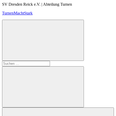
Zum
SV Dresden Reick e.V. | Abteilung Turnen
Inhalt
TurnenMachtStark
springen
Suchen
nach:
Suchen