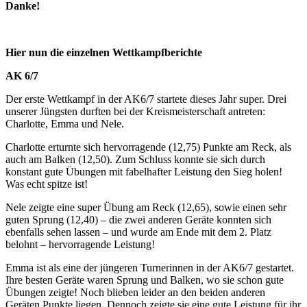
Danke!
Hier nun die einzelnen Wettkampfberichte
AK 6/7
Der erste Wettkampf in der AK6/7 startete dieses Jahr super. Drei
unserer Jüngsten durften bei der Kreismeisterschaft antreten:
Charlotte, Emma und Nele.
Charlotte erturnte sich hervorragende (12,75) Punkte am Reck, als
auch am Balken (12,50). Zum Schluss konnte sie sich durch
konstant gute Übungen mit fabelhafter Leistung den Sieg holen!
Was echt spitze ist!
Nele zeigte eine super Übung am Reck (12,65), sowie einen sehr
guten Sprung (12,40) – die zwei anderen Geräte konnten sich
ebenfalls sehen lassen – und wurde am Ende mit dem 2. Platz
belohnt – hervorragende Leistung!
Emma ist als eine der jüngeren Turnerinnen in der AK6/7 gestartet.
Ihre besten Geräte waren Sprung und Balken, wo sie schon gute
Übungen zeigte! Noch blieben leider an den beiden anderen
Geräten Punkte liegen. Dennoch zeigte sie eine gute Leistung für ihr