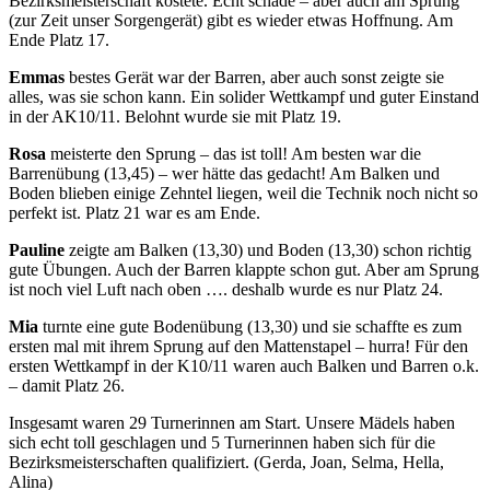
Bezirksmeisterschaft kostete. Echt schade – aber auch am Sprung
(zur Zeit unser Sorgengerät) gibt es wieder etwas Hoffnung. Am
Ende Platz 17.
Emmas
bestes Gerät war der Barren, aber auch sonst zeigte sie
alles, was sie schon kann. Ein solider Wettkampf und guter Einstand
in der AK10/11. Belohnt wurde sie mit Platz 19.
Rosa
meisterte den Sprung – das ist toll! Am besten war die
Barrenübung (13,45) – wer hätte das gedacht! Am Balken und
Boden blieben einige Zehntel liegen, weil die Technik noch nicht so
perfekt ist. Platz 21 war es am Ende.
Pauline
zeigte am Balken (13,30) und Boden (13,30) schon richtig
gute Übungen. Auch der Barren klappte schon gut. Aber am Sprung
ist noch viel Luft nach oben …. deshalb wurde es nur Platz 24.
Mia
turnte eine gute Bodenübung (13,30) und sie schaffte es zum
ersten mal mit ihrem Sprung auf den Mattenstapel – hurra! Für den
ersten Wettkampf in der K10/11 waren auch Balken und Barren o.k.
– damit Platz 26.
Insgesamt waren 29 Turnerinnen am Start. Unsere Mädels haben
sich echt toll geschlagen und 5 Turnerinnen haben sich für die
Bezirksmeisterschaften qualifiziert. (Gerda, Joan, Selma, Hella,
Alina)