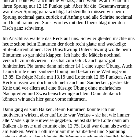
und auf Lotte war auch heute Verlass, auch wenn es am Ende für
ihren Sprung nur 12.15 Punkte gab. Aber für die Gesamtwertung
war dieser Sprung ganz wichtig. Letztendlich müssen wir beim
Sprung nochmal ganz zurück auf Anfang und alle Schritte nochmal
im Detail trainieren. Sonst wird es mit den Überschlag über den
Tisch ganz schwierig.
Im Anschluss wartete das Reck auf uns. Schwierigkeiten machte uns
heute schon beim Einturnen der doch recht glatte und wackelige
Stufenbarrenholmen. Der Umschwung Unterschwung wollte beim
Einturnen so gar nicht klappen. Ich habe die Mädels nochmal
versucht zu motivieren – das hat zum Glück auch ganz gut
funktioniert. Pia turnte dann mit einer 14.1 eine super Übung, Auch
Laura turnte einen saubere Übung und bekam eine Wertung von
13.85. Es folgte Marla mit 13.15 und Lotte mit 12.65 Punkten. Am
Reck müssen wir doch noch mehr auch auf Sauberkeit, gestreckte
Knie und vor allem auf eine flüssige Übung ohne mehrfaches
Nachgreifen und Zwischenschwünge achten. Dann denke ich
können wir auch hier ganz vorne mitturnen.
Dann ging es zum Balken. Beim Einturnen konnte ich nur
motivieren wirken, aber auf Lotte war Verlass – sie hat wie immer
alle Mädels gute Hinweise gegeben. Selbst startete Lotte dann am
Balken als erste und erturnte eine 12.75. Lotti war dann als zweite
am Balken. Wenn Lotti mehr auf ihre Sauberkeit und Spannung
achten würden, dann könnte die Wertung auch noch deutlich höher