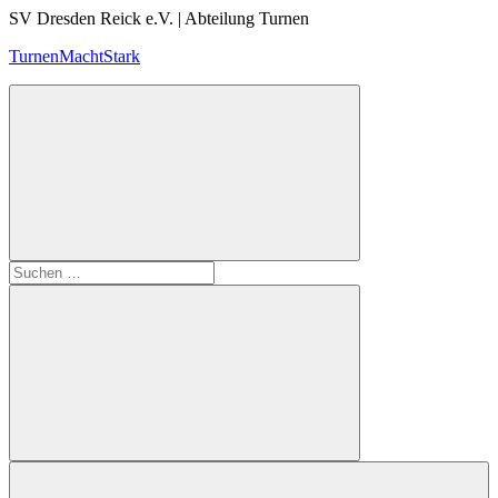
Zum
SV Dresden Reick e.V. | Abteilung Turnen
Inhalt
TurnenMachtStark
springen
Suchen
nach:
Suchen