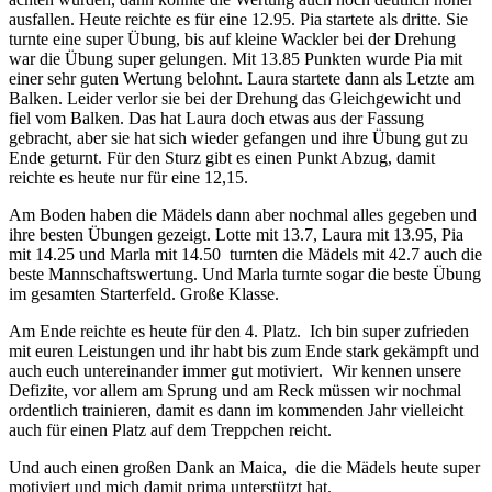
ausfallen. Heute reichte es für eine 12.95. Pia startete als dritte. Sie
turnte eine super Übung, bis auf kleine Wackler bei der Drehung
war die Übung super gelungen. Mit 13.85 Punkten wurde Pia mit
einer sehr guten Wertung belohnt. Laura startete dann als Letzte am
Balken. Leider verlor sie bei der Drehung das Gleichgewicht und
fiel vom Balken. Das hat Laura doch etwas aus der Fassung
gebracht, aber sie hat sich wieder gefangen und ihre Übung gut zu
Ende geturnt. Für den Sturz gibt es einen Punkt Abzug, damit
reichte es heute nur für eine 12,15.
Am Boden haben die Mädels dann aber nochmal alles gegeben und
ihre besten Übungen gezeigt. Lotte mit 13.7, Laura mit 13.95, Pia
mit 14.25 und Marla mit 14.50 turnten die Mädels mit 42.7 auch die
beste Mannschaftswertung. Und Marla turnte sogar die beste Übung
im gesamten Starterfeld. Große Klasse.
Am Ende reichte es heute für den 4. Platz. Ich bin super zufrieden
mit euren Leistungen und ihr habt bis zum Ende stark gekämpft und
auch euch untereinander immer gut motiviert. Wir kennen unsere
Defizite, vor allem am Sprung und am Reck müssen wir nochmal
ordentlich trainieren, damit es dann im kommenden Jahr vielleicht
auch für einen Platz auf dem Treppchen reicht.
Und auch einen großen Dank an Maica, die die Mädels heute super
motiviert und mich damit prima unterstützt hat.