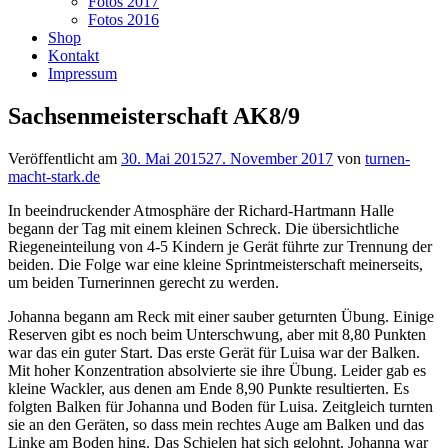
Fotos 2017
Fotos 2016
Shop
Kontakt
Impressum
Sachsenmeisterschaft AK8/9
Veröffentlicht am
30. Mai 2015
27. November 2017
von
turnen-
macht-stark.de
In beeindruckender Atmosphäre der Richard-Hartmann Halle
begann der Tag mit einem kleinen Schreck. Die übersichtliche
Riegeneinteilung von 4-5 Kindern je Gerät führte zur Trennung der
beiden. Die Folge war eine kleine Sprintmeisterschaft meinerseits,
um beiden Turnerinnen gerecht zu werden.
Johanna begann am Reck mit einer sauber geturnten Übung. Einige
Reserven gibt es noch beim Unterschwung, aber mit 8,80 Punkten
war das ein guter Start. Das erste Gerät für Luisa war der Balken.
Mit hoher Konzentration absolvierte sie ihre Übung. Leider gab es
kleine Wackler, aus denen am Ende 8,90 Punkte resultierten. Es
folgten Balken für Johanna und Boden für Luisa. Zeitgleich turnten
sie an den Geräten, so dass mein rechtes Auge am Balken und das
Linke am Boden hing. Das Schielen hat sich gelohnt. Johanna war