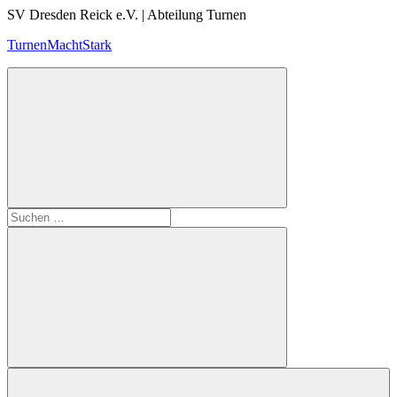
Zum
SV Dresden Reick e.V. | Abteilung Turnen
Inhalt
TurnenMachtStark
springen
Suchen
nach:
Suchen