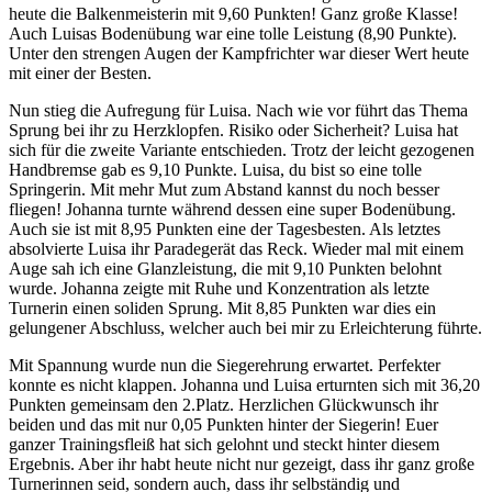
heute die Balkenmeisterin mit 9,60 Punkten! Ganz große Klasse!
Auch Luisas Bodenübung war eine tolle Leistung (8,90 Punkte).
Unter den strengen Augen der Kampfrichter war dieser Wert heute
mit einer der Besten.
Nun stieg die Aufregung für Luisa. Nach wie vor führt das Thema
Sprung bei ihr zu Herzklopfen. Risiko oder Sicherheit? Luisa hat
sich für die zweite Variante entschieden. Trotz der leicht gezogenen
Handbremse gab es 9,10 Punkte. Luisa, du bist so eine tolle
Springerin. Mit mehr Mut zum Abstand kannst du noch besser
fliegen! Johanna turnte während dessen eine super Bodenübung.
Auch sie ist mit 8,95 Punkten eine der Tagesbesten. Als letztes
absolvierte Luisa ihr Paradegerät das Reck. Wieder mal mit einem
Auge sah ich eine Glanzleistung, die mit 9,10 Punkten belohnt
wurde. Johanna zeigte mit Ruhe und Konzentration als letzte
Turnerin einen soliden Sprung. Mit 8,85 Punkten war dies ein
gelungener Abschluss, welcher auch bei mir zu Erleichterung führte.
Mit Spannung wurde nun die Siegerehrung erwartet. Perfekter
konnte es nicht klappen. Johanna und Luisa erturnten sich mit 36,20
Punkten gemeinsam den 2.Platz. Herzlichen Glückwunsch ihr
beiden und das mit nur 0,05 Punkten hinter der Siegerin! Euer
ganzer Trainingsfleiß hat sich gelohnt und steckt hinter diesem
Ergebnis. Aber ihr habt heute nicht nur gezeigt, dass ihr ganz große
Turnerinnen seid, sondern auch, dass ihr selbständig und