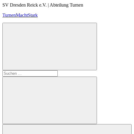
Zum
SV Dresden Reick e.V. | Abteilung Turnen
Inhalt
TurnenMachtStark
springen
Suchen
nach:
Suchen