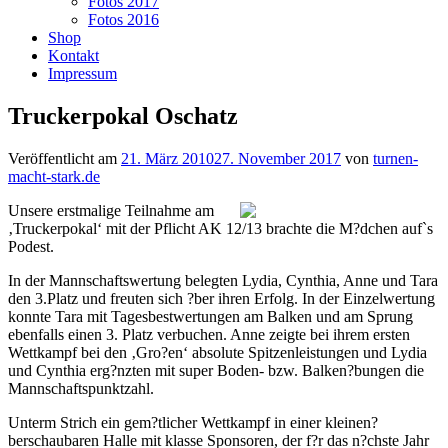
Fotos 2017
Fotos 2016
Shop
Kontakt
Impressum
Truckerpokal Oschatz
Veröffentlicht am
21. März 2010
27. November 2017
von
turnen-
macht-stark.de
Unsere erstmalige Teilnahme am
‚Truckerpokal‘ mit der Pflicht AK 12/13 brachte die M?dchen auf`s
Podest.
In der Mannschaftswertung belegten Lydia, Cynthia, Anne und Tara
den 3.Platz und freuten sich ?ber ihren Erfolg. In der Einzelwertung
konnte Tara mit Tagesbestwertungen am Balken und am Sprung
ebenfalls einen 3. Platz verbuchen. Anne zeigte bei ihrem ersten
Wettkampf bei den ‚Gro?en‘ absolute Spitzenleistungen und Lydia
und Cynthia erg?nzten mit super Boden- bzw. Balken?bungen die
Mannschaftspunktzahl.
Unterm Strich ein gem?tlicher Wettkampf in einer kleinen?
berschaubaren Halle mit klasse Sponsoren, der f?r das n?chste Jahr