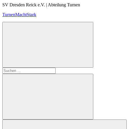
Zum
SV Dresden Reick e.V. | Abteilung Turnen
Inhalt
TurnenMachtStark
springen
Suchen
nach:
Suchen