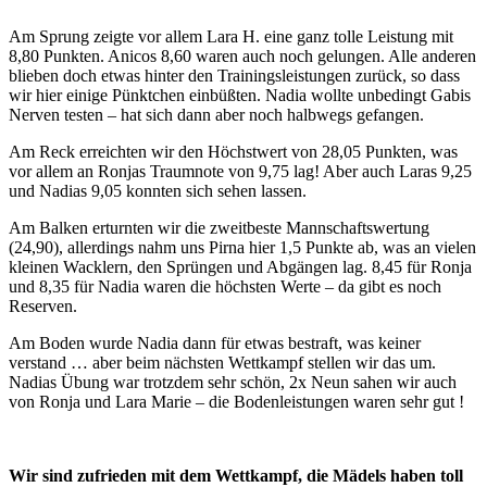
Am Sprung zeigte vor allem Lara H. eine ganz tolle Leistung mit
8,80 Punkten. Anicos 8,60 waren auch noch gelungen. Alle anderen
blieben doch etwas hinter den Trainingsleistungen zurück, so dass
wir hier einige Pünktchen einbüßten. Nadia wollte unbedingt Gabis
Nerven testen – hat sich dann aber noch halbwegs gefangen.
Am Reck erreichten wir den Höchstwert von 28,05 Punkten, was
vor allem an Ronjas Traumnote von 9,75 lag! Aber auch Laras 9,25
und Nadias 9,05 konnten sich sehen lassen.
Am Balken erturnten wir die zweitbeste Mannschaftswertung
(24,90), allerdings nahm uns Pirna hier 1,5 Punkte ab, was an vielen
kleinen Wacklern, den Sprüngen und Abgängen lag. 8,45 für Ronja
und 8,35 für Nadia waren die höchsten Werte – da gibt es noch
Reserven.
Am Boden wurde Nadia dann für etwas bestraft, was keiner
verstand … aber beim nächsten Wettkampf stellen wir das um.
Nadias Übung war trotzdem sehr schön, 2x Neun sahen wir auch
von Ronja und Lara Marie – die Bodenleistungen waren sehr gut !
Wir sind zufrieden mit dem Wettkampf, die Mädels haben toll