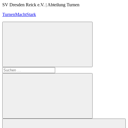
Zum
SV Dresden Reick e.V. | Abteilung Turnen
Inhalt
TurnenMachtStark
springen
Suchen
nach:
Suchen