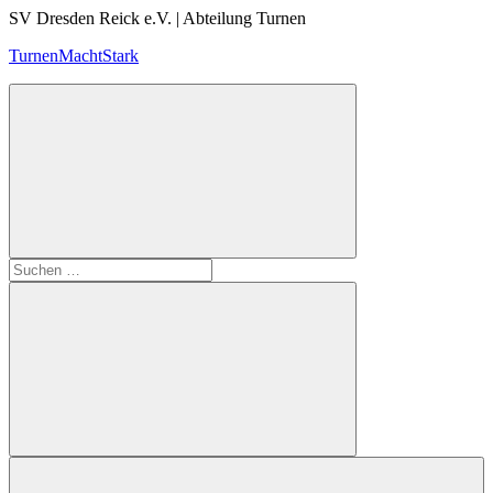
Zum
SV Dresden Reick e.V. | Abteilung Turnen
Inhalt
TurnenMachtStark
springen
Suchen
nach:
Suchen