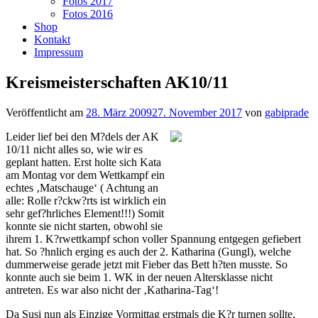
Fotos 2017
Fotos 2016
Shop
Kontakt
Impressum
Kreismeisterschaften AK10/11
Veröffentlicht am
28. März 2009
27. November 2017
von
gabiprade
Leider lief bei den M?dels der AK
10/11 nicht alles so, wie wir es
geplant hatten. Erst holte sich Kata
am Montag vor dem Wettkampf ein
echtes ‚Matschauge‘ ( Achtung an
alle: Rolle r?ckw?rts ist wirklich ein
sehr gef?hrliches Element!!!) Somit
konnte sie nicht starten, obwohl sie
ihrem 1. K?rwettkampf schon voller Spannung entgegen gefiebert
hat. So ?hnlich erging es auch der 2. Katharina (Gungl), welche
dummerweise gerade jetzt mit Fieber das Bett h?ten musste. So
konnte auch sie beim 1. WK in der neuen Altersklasse nicht
antreten. Es war also nicht der ‚Katharina-Tag‘!
Da Susi nun als Einzige Vormittag erstmals die K?r turnen sollte,